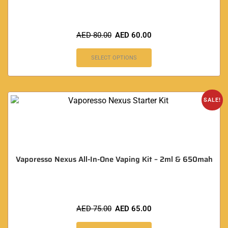
AED
80.00
AED
60.00
SELECT OPTIONS
SALE!
Vaporesso Nexus All-In-One Vaping Kit – 2ml & 650mah
AED
75.00
AED
65.00