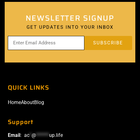
NEWSLETTER SIGNUP
GET UPDATES INTO YOUR INBOX
QUICK LINKS
Home
About
Blog
Support
Email
:
ac
*
@
******
up.life