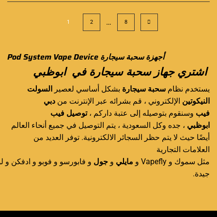
…
1
2
8
Pod System Vape Device أجهزة سحبة سيجارة
في ابوظبي
اشتري جهاز
سحبة سيجارة
يستخدم ن
ظام
سحبة سيجارة
بشكل أساسي لعصير
السولت
النيكوتين
الإلكتروني ، قم بشرائه عبر الإنترنت من
دبي
فيب
وسنقوم بتوصيله إلى عتبة داركم ،
توصيل فيب
ابوظبي
، جده وكل السعودية ، يتم التوصيل في جميع أنحاء العالم
أيضًا حيث لا يتم حظر السجائر الالكترونية. توفر العديد من
العلامات التجارية
مثل سموك و Vapefly و
مايلي
و
جول
و فابورسو و فوبو و ادفكن و 
جيدة.