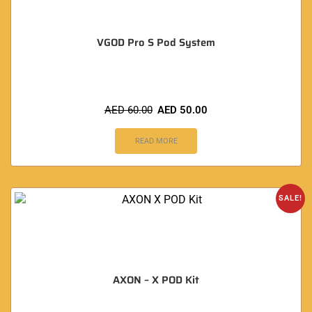
VGOD Pro S Pod System
AED
60.00
AED
50.00
READ MORE
SALE!
AXON – X POD Kit