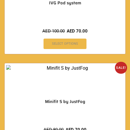
IVG Pod system
AED
100.00
AED
70.00
SELECT OPTIONS
SALE!
Minifit S by JustFog
AED
80.00
AED
70.00