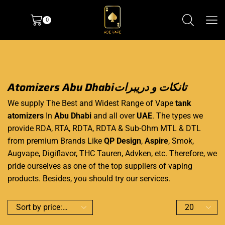
0
Atomizers Abu Dhabiتانكات و دريبرات
We supply The Best and Widest Range of Vape
tank
atomizers
In
Abu Dhabi
and all over
UAE
. The types we
provide RDA, RTA, RDTA, RDTA & Sub-Ohm MTL & DTL
from premium Brands Like
QP Design
,
Aspire
, Smok,
Augvape, Digiflavor, THC Tauren, Advken, etc. Therefore, we
pride ourselves as one of the top suppliers of vaping
products. Besides, you should try our services.