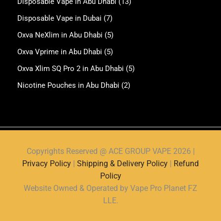
Disposable Vape in Abu Dhabi
(13)
Disposable Vape in Dubai
(7)
Oxva NeXlim in Abu Dhabi
(5)
Oxva Vprime in Abu Dhabi
(5)
Oxva Xlim SQ Pro 2 in Abu Dhabi
(5)
Nicotine Pouches in Abu Dhabi
(2)
Copyrights Reserved @ ACE GROUP VAPE 2026 |
Privacy Policy
|
Shipping & Delivery Policy
|
Refund
Policy
Website Owned & Operated by Vape Pro Planet FZ
LLE.