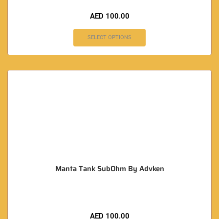
AED
100.00
SELECT OPTIONS
Manta Tank SubOhm By Advken
AED
100.00