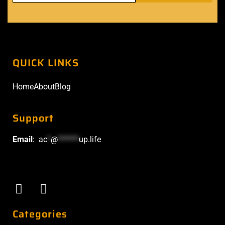
QUICK LINKS
Home
About
Blog
Support
Email
:
ac
*
@
******
up.life
Categories