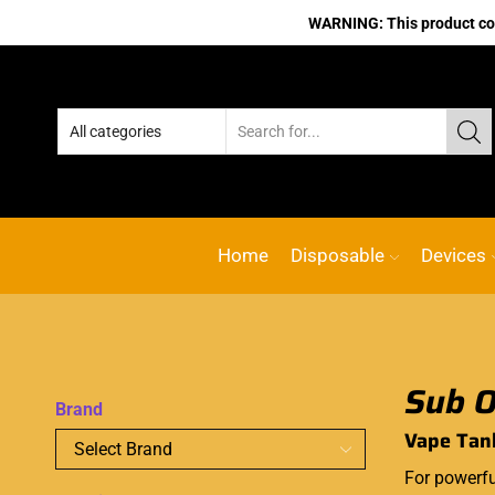
WARNING: This product cont
Home
Disposable
Devices
Brand
Vape Tan
For powerfu