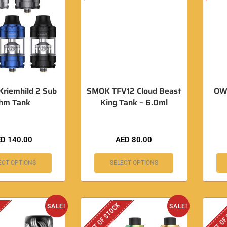
Kriemhild 2 Sub
SMOK TFV12 Cloud Beast
OW
hm Tank
King Tank – 6.0ml
ED
140.00
AED
80.00
ECT OPTIONS
SELECT OPTIONS
OUT OF STOCK
OUT OF
SALE!
SALE!