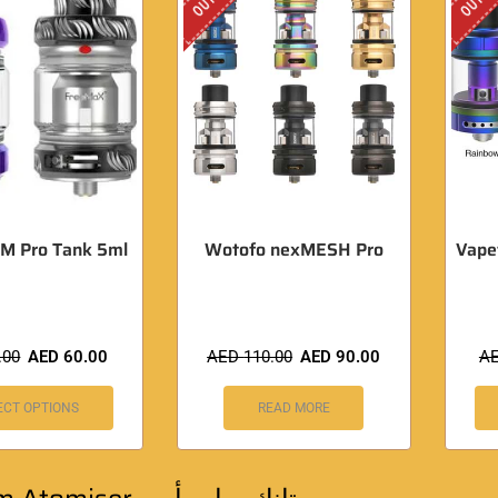
M Pro Tank 5ml
Wotofo nexMESH Pro
Vape
.00
AED
60.00
AED
110.00
AED
90.00
A
ECT OPTIONS
READ MORE