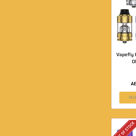
Vapefly 
O
A
SEL
OUT OF STOCK