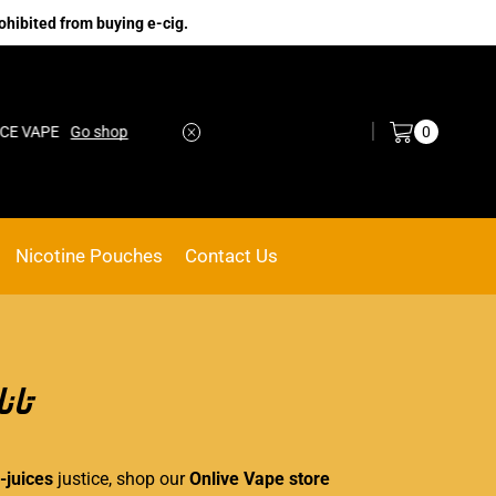
ohibited from buying e-cig.
Log in / Sign in
0
 shop
No.1 Online vape Shop
Custom link
Nicotine Pouches
Contact Us
تانك س
-juices
justice, shop our
Onlive Vape store