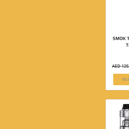
SMOK T
T
AED
125
SEL