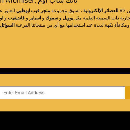
SubOhm Atomiser, تانك ساب أوم
من
للعصائر الإلكترونية
، تسوق مجموعة
متجر فيب ابوظبي
للعثور ع
جارية ذات السمعة الطيبة مثل
يوويل
و
سموك
و
اسباير
و
فانديفيب
و
او
– مكافأة نكهة لذيذة عند استخدامها مع أي من منتجاتنا الفرعية
السوائل