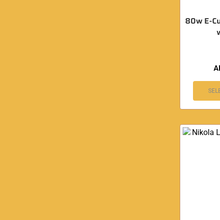
80w E-Cu
A
SEL