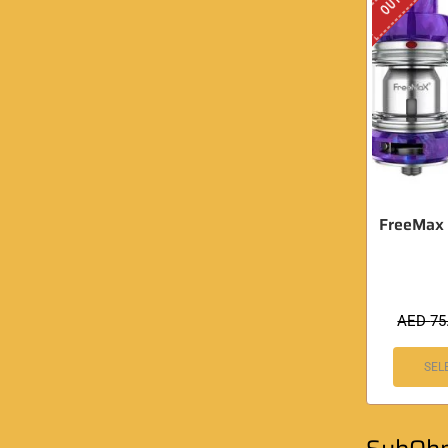
FreeMax 
AED
75
SEL