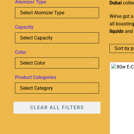
Atomizer Type
Dubai
collec
We’ve got a
all boastin
Capacity
liquids
and
Color
Product Categories
CLEAR ALL FILTERS