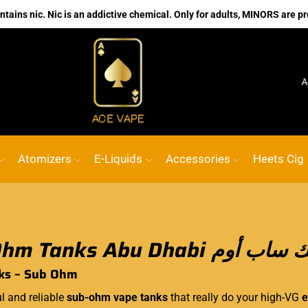
ains nic. Nic is an addictive chemical. Only for adults, MINORS are pr
No.1 Online vape Shop
Custom link
ACE VAPE
Go
Atomizers
E-Liquids
Accessories
Heets Cig
Sub Ohm Tanks Abu Dhabi اب أوم
ks – Sub Ohm
l and reliable
sub-ohm vape tanks
that really do your high-VG
e