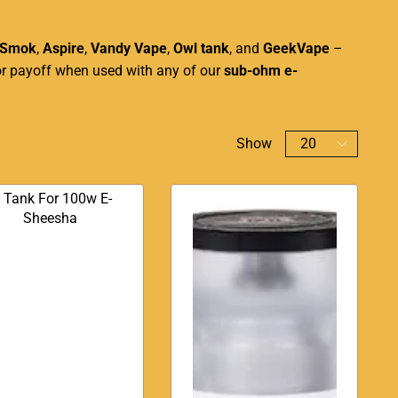
Smok
,
Aspire
,
Vandy Vape
,
Owl tank
, and
GeekVape
–
vor payoff when used with any of our
sub-ohm e-
Show