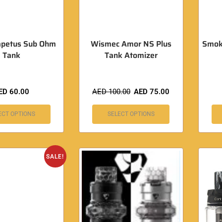
apetus Sub Ohm
Wismec Amor NS Plus
Smok
Tank
Tank Atomizer
ED
60.00
AED
100.00
AED
75.00
ECT OPTIONS
SELECT OPTIONS
SALE!