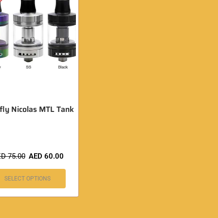
fly Nicolas MTL Tank
ED
75.00
AED
60.00
SELECT OPTIONS