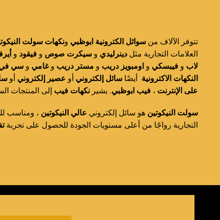
تتوفر الآلاف من
سوائل الكترونية ابوظبي
و
نكهات
سولت النيكوت
العلامات التجارية مثل
دينرليدي
و
سيكرت صوص
و
فيقود
و
أيرف
لاب
و
فيبسكي
و
اومبويز دريب
و
مستر دريب
و
غامي
و
سي في
النكهات الاكترونية
أيضًا
سائل إلكتروني
أو
عصير إلكتروني
أو
سا
إلى المنتجات الس
نكهات فيب
. يشير
فيب ابوظبي
،
على الإنترنت
سولت النيكوتين
هو سائل إلكتروني
عالي النيكوتين
، ومناسب لل
التجارية رواجًا من أعلى مستويات الجودة للحصول على تجربة
تف