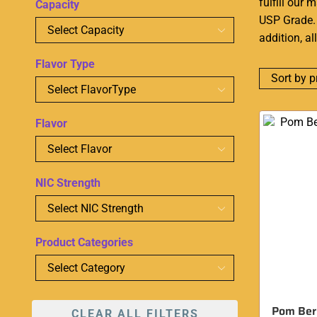
fulfill our
Capacity
USP Grade. 
addition, a
Flavor Type
Flavor
NIC Strength
Product Categories
Pom Berr
CLEAR ALL FILTERS