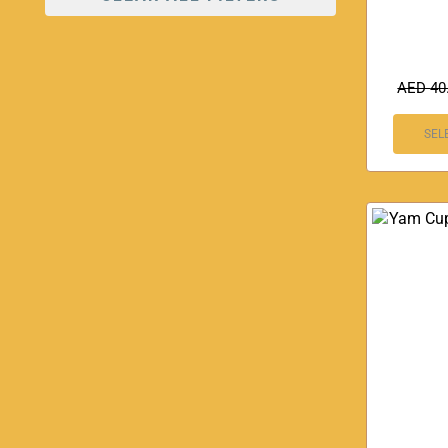
AED
40
SEL