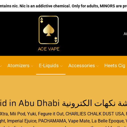
ains nic. Nic is an addictive chemical. Only for adults, MINORS are pr
No.1 Online vape Shop
Custom link
ACE VAPE
Go 
Atomizers
E-Liquids
Accessories
Heets Cig
E-liquid in Abu Dhabi هات الكترونية
, Xtra, Mii Pod, Yuki, Fegure it Out, CHARLIES CHALK DUST U
, Imperial Ejuice, PACHAMAMA, Vape Mate, La Belle Epoque, Va Bajo, Mr D