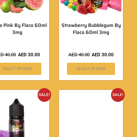
a Pink By Flaco 60ml
Strawberry Bubblegum By
3mg
Flaco 60ml 3mg
ED
40.00
AED
30.00
AED
40.00
AED
30.00
SELECT OPTIONS
SELECT OPTIONS
SALE!
SALE!