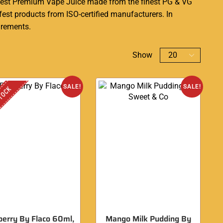
e best Premium Vape Juice made from the finest PG & VG
fest products from ISO-certified manufacturers. In
irements.
Show
SALE!
SALE!
STOCK
berry By Flaco 60ml,
Mango Milk Pudding By