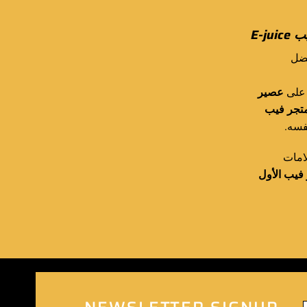
E-j
ضل
 على
عصير
تجر فيب
نفسه
امات
فيب الأول