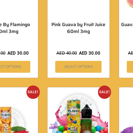
e By Flamingo
Pink Guava by Fruit Juice
Guav
0ml 3mg
60ml 3mg
.00
AED
30.00
AED
40.00
AED
30.00
A
ECT OPTIONS
SELECT OPTIONS
SALE!
SALE!