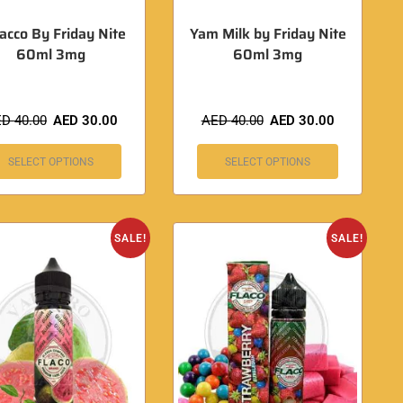
acco By Friday Nite
Yam Milk by Friday Nite
60ml 3mg
60ml 3mg
ED
40.00
AED
30.00
AED
40.00
AED
30.00
SELECT OPTIONS
SELECT OPTIONS
SALE!
SALE!