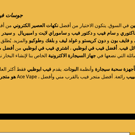
uice جوسات فيب
ين
في السوق. يتكون الاختيار من أفضل
نكهات العصير الكتروني
من أف
اكتوري
و
سام فيب
و
دكتور فيب
و
ساموراي لايت
و
امبيريال
و
سيدر
و
فايف بون
و
دون كريستو
و
غولد ليف
و
بلفك
و
طوكيو
والمزيد. يُطلق
أفضل م
من
اشتري فيب في ابوظبي
،
أفضل فيب في ابوظبي
.
ئل فيب
ائلة التي نضعها في
جهاز السيجارة الاكترونية
الخاص بنا لإنشاء البخار .
أجهزة سحبة سيجارة
وأنظمة
البودات
. يقدم
فيب ابوظبي
فقط أكثر العل
ييب
رائعة. أفضل متجر فيب بالقرب مني وأفضل ، Ace Vape
هو متجر 