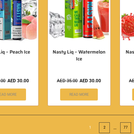
iq – Peach Ice
Nasty Liq – Watermelon
Nas
Ice
.00
AED
30.00
AED
35.00
AED
30.00
A
EAD MORE
READ MORE
…
1
2
77