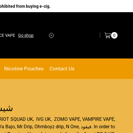
ohibited from buying e-cig.
Log in / Sign in
0
shop
No.1 Online vape Shop
Custom link
Nicotine Pouches
Contact Us
شيشة نك
SA, RIOT SQUAD UK, IVG UK, ZOMO VAPE, VAMPIRE VAPE,
rip, Ohmboyz drip, N One, فيقود. In order to