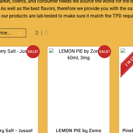
 market, clients, and consumer needs we source the world for th
As well as the best flavors, therefore we provide you with the sa
ll our products are lab-tested to make sure it match the TPD requ
SALE!
SALE!
2 IN 
y Salt – Jusaat
LEMON PIE by Zomo
Pine