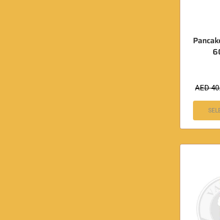
Pancak
6
AED
40
SEL