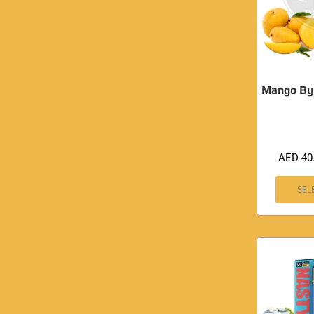
Mango By
AED
40
SEL