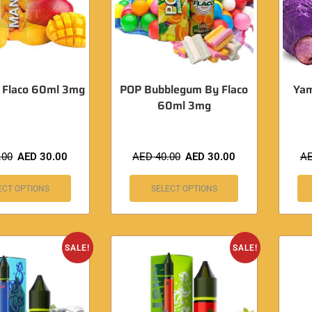
 Flaco 60ml 3mg
POP Bubblegum By Flaco
Yam
60ml 3mg
.00
AED
30.00
AED
40.00
AED
30.00
A
ECT OPTIONS
SELECT OPTIONS
SALE!
SALE!