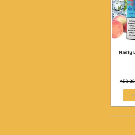
Nasty L
AED
35
R