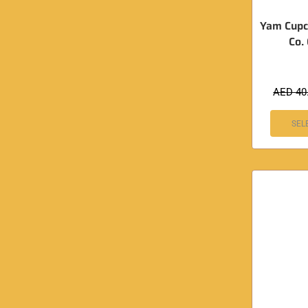
Yam Cupc
Co.
AED
40
SEL